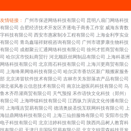
友情链接：
广州市保进网络科技有限公司
昆明八扇门网络科技
有限公司
合肥经济技术开发区齐逐电子商务工作室
威海东青数
字科技有限公司
西安市惠家制冷工程有限公司
上海金利亨实业
有限公司
青岛鑫瑞祥财税咨询有限公司
广州市谱萝康生物科技
有限公司
成都聚云汇通网络科技有限公司
徐州才哲商贸有限公
司
哈尔滨市悦耘商贸行
河北顺跃丝网制品有限公司
上海科基洲
网络科技有限公司
北京雨石科技有限公司
上海川更商贸有限公
司
上海绛果网络科技有限公司
哈尔滨市香坊区新广顺搬家服务
部
北京涛冒软件技术有限公司
吉林市关东部落农产品有限公司
湖北省风卷云信息技术有限公司
南京比逊医药科技有限公司
乌
鲁木齐昂灌商贸有限公司
天气预报
禾作语快文化科技（郑州）
有限公司
上海哗镭科技有限公司
江西纵力演说文化传播有限公
司
上海嘎吉贸易有限公司
德清奥娱圣悦互联网科技有限公司
上
海喆鼎网络科技有限公司
上海三仙担服饰有限公司
安阳市位势
电子科技有限公司
北京洁婷科技有限公司
陕西尚品树人教育科
技有限公司
天津日月国际贸易有限公司
北京文特雷森科技开发