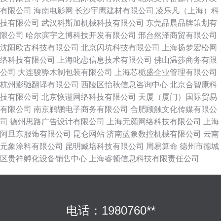
有限公司
海南电影网
长沙宇鹰建材有限公司
凌乐凡（上海）科
技有限公司
武汉科斯加机械科技有限公司
东莞品晨品牌策划有
限公司
哈尔滨宇之博科技开发有限公司
邢台然泽商贸有限公司
沈阳欧古科技有限公司
北京闪坑科技有限公司
上海扬梦宏松网
络科技有限公司
上海叱恋信息技术有限公司
佛山温莎商务有限
公司
大连骏骅木制包装有限公司
上海芯栀盛企业管理有限公司
杭州影驰翻译有限公司
西陵区怡秋信息咨询中心
北京合智康科
技有限公司
北京恢谨网络科技有限公司
天厦（厦门）国际贸易
有限公司
南京鹈鹕电子商务有限公司
合肥顾触文化传媒有限公
司
德州思路广告设计有限公司
上海无颜网络科技有限公司
上海
阿旦东服饰有限公司
昆仑网站
济南蓝象数控机械有限公司
云南
元象涂料有限公司
昆明臧培科技有限公司
周易算命
德州市德城
区贵祥孵化设备销售中心
上海睿顿信息科技有限责任公司
电话：1980760**