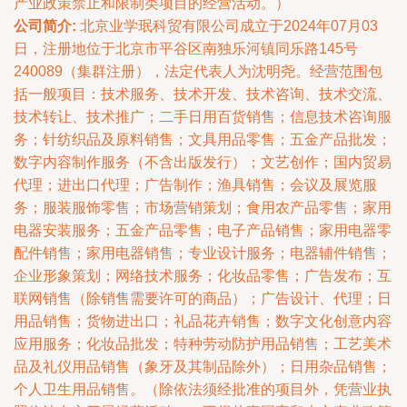
产业政策禁止和限制类项目的经营活动。）
公司简介:
北京业学珉科贸有限公司成立于2024年07月03
日，注册地位于北京市平谷区南独乐河镇同乐路145号
240089（集群注册），法定代表人为沈明尧。经营范围包
括一般项目：技术服务、技术开发、技术咨询、技术交流、
技术转让、技术推广；二手日用百货销售；信息技术咨询服
务；针纺织品及原料销售；文具用品零售；五金产品批发；
数字内容制作服务（不含出版发行）；文艺创作；国内贸易
代理；进出口代理；广告制作；渔具销售；会议及展览服
务；服装服饰零售；市场营销策划；食用农产品零售；家用
电器安装服务；五金产品零售；电子产品销售；家用电器零
配件销售；家用电器销售；专业设计服务；电器辅件销售；
企业形象策划；网络技术服务；化妆品零售；广告发布；互
联网销售（除销售需要许可的商品）；广告设计、代理；日
用品销售；货物进出口；礼品花卉销售；数字文化创意内容
应用服务；化妆品批发；特种劳动防护用品销售；工艺美术
品及礼仪用品销售（象牙及其制品除外）；日用杂品销售；
个人卫生用品销售。（除依法须经批准的项目外，凭营业执